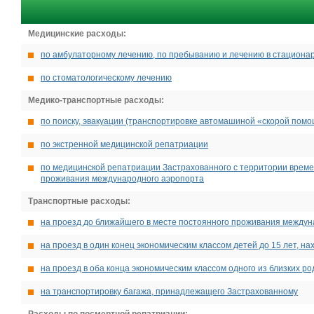
Медицинские расходы:
по амбулаторному лечению, по пребыванию и лечению в стациона
по стоматологическому лечению
Медико-транспортные расходы:
по поиску, эвакуации (транспортировке автомашиной «скорой пом
по экстренной медицинской репатриации
по медицинской репатриации Застрахованного с территории време
проживания международного аэропорта
Транспортные расходы:
на проезд до ближайшего в месте постоянного проживания междун
на проезд в один конец экономическим классом детей до 15 лет, н
на проезд в оба конца экономическим классом одного из близких р
на транспортировку багажа, принадлежащего Застрахованному