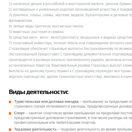
1) наличные деньги в российской и иностранной валюте, ценные бумаги,
2) антикварные и уникальные изделия произведения искусства и предме
3) рукописи, планы, схемы, чертежи, модели, бухгалтерские и деловые
фильмокопии,
4) любые виды протезов, контактные линзы,
5) животные, растения и семена,
6) средства авто-, мото-, велотранспорта, воздушные и водные средства
7) спортивный инвентарь, полная гибель или повреждение которого пр
Страховщик обеспечит страховые выплаты Застрахованному по возмещен
Застрахованный предоставит Страховщику документальное подтвержден
производятся в размере реально причиненного ущерба, величина котор
установленных лимитов. Максимальный размер страховых выплат (лимит 
выплаты по данному пункту правил к Страховщику переходят все права
морское пароходство, другие транспортные агентства), виновных в нан
Виды деятельности:
Туристическая или деловая поездка
– пребывание за пределами по
страхового случая оплачиваются расходы, предусмотренные договор
Спорт
– занятие спортом во время пребывания за пределами постоя
предусмотренные договором страхования, в том числе расходы на л
профессиональным или любительским спортом.
Трудовая деятельность
– трудовая деятельность во время пребыва